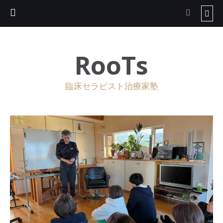
RooTs
臨床セラピスト治療家塾