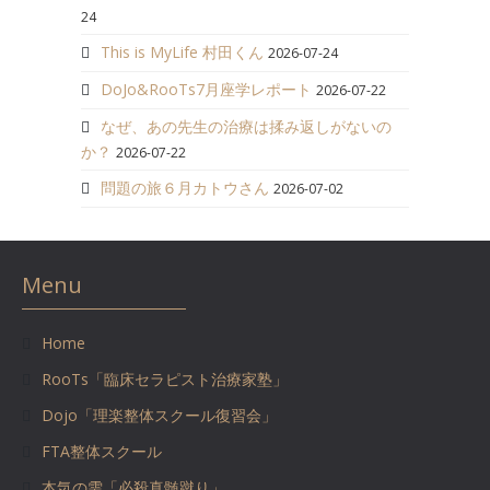
24
This is MyLife 村田くん
2026-07-24
DoJo&RooTs7月座学レポート
2026-07-22
なぜ、あの先生の治療は揉み返しがないの
か？
2026-07-22
問題の旅６月カトウさん
2026-07-02
Menu
Home
RooTs「臨床セラピスト治療家塾」
Dojo「理楽整体スクール復習会」
FTA整体スクール
本気の雫「必殺真髄蹴り」