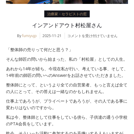
治療家・セラピストの窓
インアンドアウト村松屋さん
イ
By
fumiyujp
2025-11-21
コメントを受け付けていません
ン
ア
「整体師の売りって何だと思う？」
ン
ド
そんな師匠の問いから始まった、私の「村松屋」としての人生。
ア
あれから14年が経ち、今現在私が行い、考えている事、そして、
ウ
14年前の師匠の問いへのAnswerをお話させていただきました。
ト
村
整体師にとって、というより全ての自営業者、もっと言えば全て
松
の人にとって、その答えは一緒なのかもしれません。
屋
さ
仕事上であろうが、プライベートであろうが、その人である事に
ん
変わりはないのですから。
は
私は今、整体師として仕事をしている傍ら、子供達の通う小学校
のPTA会長をしています。
昨今、そういった活動に参加するのを毛嫌いする人もいますが、