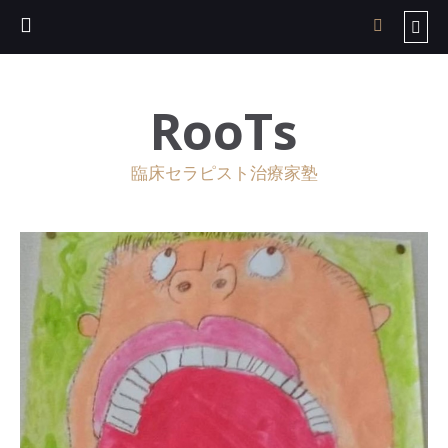
RooTs
臨床セラピスト治療家塾