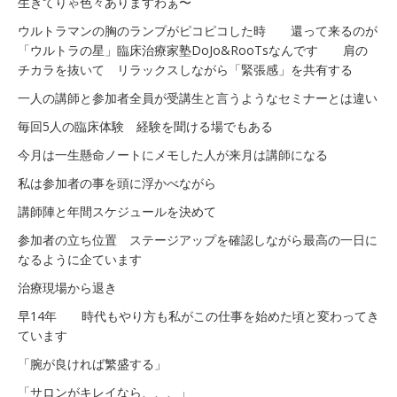
生きてりゃ色々ありますわぁ〜
ウルトラマンの胸のランプがピコピコした時 還って来るのが
「ウルトラの星」臨床治療家塾DoJo&RooTsなんです 肩の
チカラを抜いて リラックスしながら「緊張感」を共有する
一人の講師と参加者全員が受講生と言うようなセミナーとは違い
毎回5人の臨床体験 経験を聞ける場でもある
今月は一生懸命ノートにメモした人が来月は講師になる
私は参加者の事を頭に浮かべながら
講師陣と年間スケジュールを決めて
参加者の立ち位置 ステージアップを確認しながら最高の一日に
なるように企ています
治療現場から退き
早14年 時代もやり方も私がこの仕事を始めた頃と変わってき
ています
「腕が良ければ繁盛する」
「サロンがキレイなら、、、」