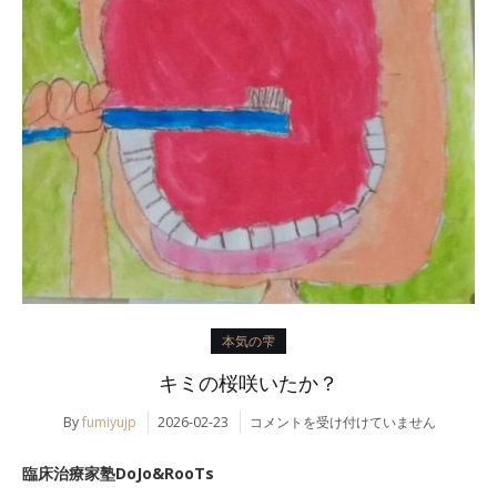
本気の雫
キミの桜咲いたか？
キ
By
fumiyujp
2026-02-23
コメントを受け付けていません
ミ
の
臨床治療家塾DoJo&RooTs
桜