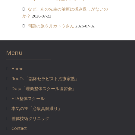
なぜ、あの先生の治療は揉み返しがないの
か？
2026-07-22
問題の旅６月カトウさん
2026-07-02
Menu
Home
RooTs「臨床セラピスト治療家塾」
Dojo「理楽整体スクール復習会」
FTA整体スクール
本気の雫「必殺真髄蹴り」
整体技術クリニック
Contact