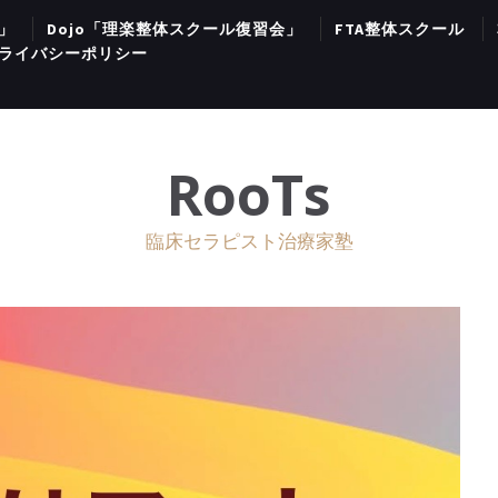
」
Dojo「理楽整体スクール復習会」
FTA整体スクール
プライバシーポリシー
RooTs
臨床セラピスト治療家塾