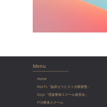
Menu
Home
RooTs「臨床セラピスト治療家塾」
Dojo「理楽整体スクール復習会」
FTA整体スクール