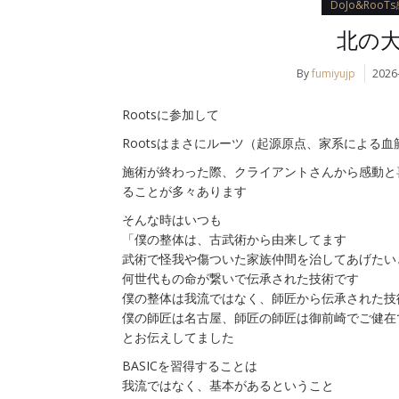
DoJo&Roo
北の
By
fumiyujp
2026
Rootsに参加して
Rootsはまさにルーツ（起源原点、家系による
施術が終わった際、クライアントさんから感動と
ることが多々あります
そんな時はいつも
「僕の整体は、古武術から由来してます
武術で怪我や傷ついた家族仲間を治してあげたい
何世代もの命が繋いで伝承された技術です
僕の整体は我流ではなく、師匠から伝承された技
僕の師匠は名古屋、師匠の師匠は御前崎でご健在
とお伝えしてました
BASICを習得することは
我流ではなく、基本があるということ