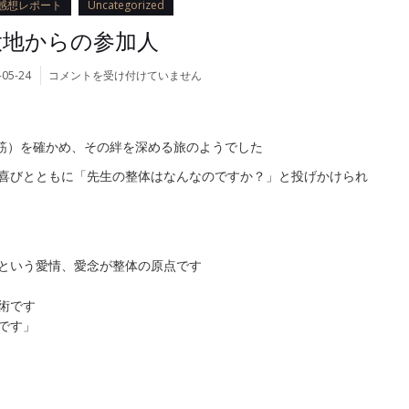
Ts感想レポート
Uncategorized
大地からの参加人
北
-05-24
コメントを受け付けていません
の
大
地
か
血筋）を確かめ、その絆を深める旅のようでした
ら
喜びとともに「先生の整体はなんなのですか？」と投げかけられ
の
参
加
人
は
という愛情、愛念が整体の原点です
術です
です」