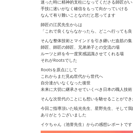
迷った時に精神的支柱になってくださる師匠がい
手技に迷いがなく確信をもって向かっていける
なんて有り難いことなのだと思ってます
師匠の江尻先生からは
「これで良くならなかったら、どこへ行っても良
そんな整体技術とマインドを引き継いだ血筋の集
師匠、師匠の師匠、兄弟弟子との交流の場
ルーツと絆を今一度実感認識させてくれる場
それがRootsでした
Rootsを原点にして
これからまだ見ぬ世代から世代へ
自分達がいなくなった後世
未来に大切に継承させていくべき日本の職人技術
そんな次世代のことにも想いを馳せることができたの
今回ご指導頂いた暁光先生、星野先生、そして我
ありがとうございました
イケちゃん（池誉先生）からの感想レポートです