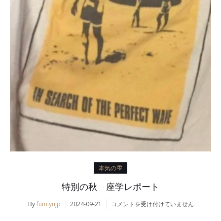
本気の雫
特別の秋 座学レポート
特
By
fumiyujp
2024-09-21
コメントを受け付けていません
別