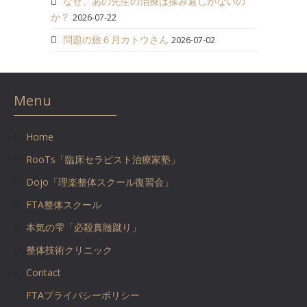
なぜ、あの先生の治療は揉み返しがないの
か？
2026-07-22
問題の旅６月カトウさん
2026-07-02
Menu
Home
RooTs「臨床セラピスト治療家塾」
Dojo「理楽整体スクール復習会」
FTA整体スクール
本気の雫「必殺真髄蹴り」
整体技術クリニック
Contact
FTAプライバシーポリシー