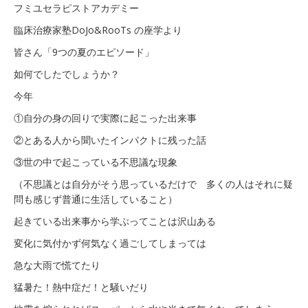
の
フミユセラピストアカデミー
秋
座
臨床治療家塾DoJo&RooTs の座学より
学
皆さん「9つの夏のエピソード」
レ
ポ
如何でしたでしょうか？
ー
ト
今年
は
①自分の身の回りで実際に起こった出来事
②とある人から聞いたインパクトに残った話
③世の中で起こっている不思議な現象
（不思議とは自分がそう思っているだけで 多くの人はそれに疑
問も感じず普通に生活していること）
起きている出来事から学ぶってことは沢山ある
変化に気付かず何気なく過ごしてしまっては
急な大雨で慌てたり
猛暑た！熱中症だ！と騒いだり