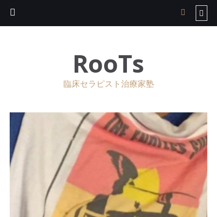
RooTs
臨床セラピスト治療家塾