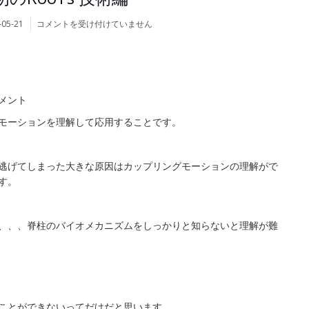
令
-05-21
コメントを受け付けていません
和
最
初
の
RooTs
メント
技
術
モーションを理解して応用することです。
編
は
逃げてしまった大きな原因はカップリングモーションの理解がで
す。
、、、脊柱のバイオメカニズムをしっかりと知らないと理解が難
ことができないってだけだと思います。