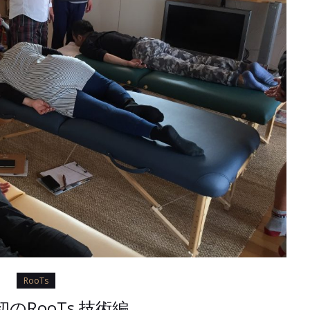
RooTs
のRooTs 技術編