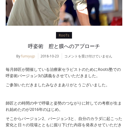
RooTs
呼姿術 腔と膜へのアプローチ
呼
By
fumiyujp
2018-10-23
コメントを受け付けていません
姿
術
毎月師匠が開催している治療家セラピストのためにRoots塾での
腔
呼姿術バージョン3の講義をさせていただきました。
と
膜
ご参加いただきましたみなさまありがとうございました。
へ
の
ア
師匠との時間の中で呼吸と姿勢のつながりに対しての考察が生ま
プ
れ始めたのが2016年のはじめ。
ロ
ー
そこからバージョン2、バージョン3と、自分のカラダに起こった
チ
変化と日々の現場とともに掘り下げた内容を発表させていただき
は