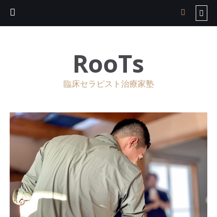
RooTs
臨床セラピスト治療家塾