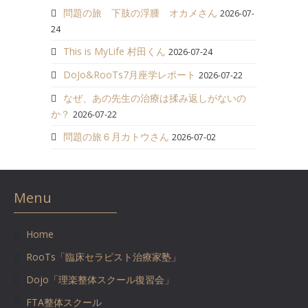
問題の旅 下肢の浮腫 オカメさん
2026-07-
24
This is MyLife 村田くん
2026-07-24
DoJo&RooTs7月座学レポート
2026-07-22
なぜ、あの先生の治療は揉み返しがないの
か？
2026-07-22
問題の旅６月カトウさん
2026-07-02
Menu
Home
RooTs「臨床セラピスト治療家塾」
Dojo「理楽整体スクール復習会」
FTA整体スクール