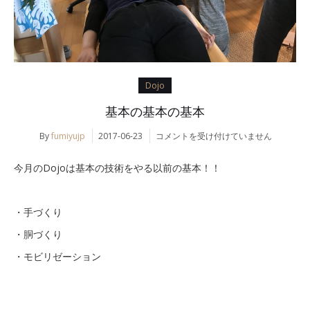
Dojo
基本の基本の基本
基
By
fumiyujp
2017-06-23
コメントを受け付けていません
本
の
今月のDojoは基本の技術をやる以前の基本！！
基
本
の
・手づくり
基
本
・胴づくり
は
・モビリゼーション