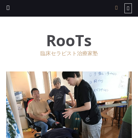
RooTs
臨床セラピスト治療家塾