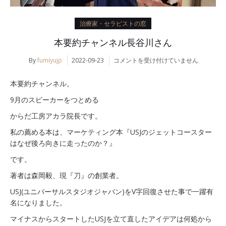
治療家・セラピストの窓
本要約チャンネル長谷川さん
本
By
fumiyujp
2022-09-23
コメントを受け付けていません
要
約
本要約チャンネル。
チ
ャ
9月のスピーカーをつとめる
ン
からだ工房アカラ院長です。
ネ
ル
私の薦める本は、マーケティング本『USJのジェットコースター
長
はなぜ後ろ向きに走ったのか？』
谷
川
です。
さ
著者は森岡毅、現『刀』の創業者。
ん
は
USJ(ユニバーサルスタジオジャパン)をV字回復させた事で一躍有
名になりました。
マイナスからスタートしたUSJを立て直したアイデアは何処から