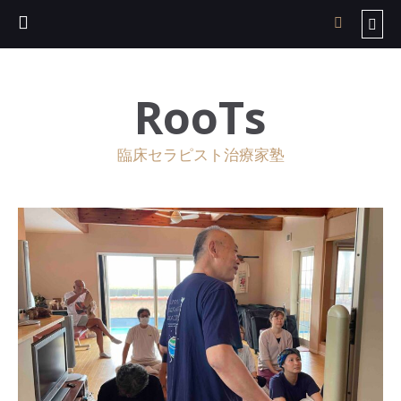
RooTs
臨床セラピスト治療家塾