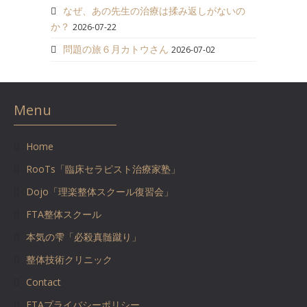
なぜ、あの先生の治療は揉み返しがないの
か？
2026-07-22
問題の旅６月カトウさん
2026-07-02
Menu
Home
RooTs「臨床セラピスト治療家塾」
Dojo「理楽整体スクール復習会」
FTA整体スクール
本気の雫「必殺真髄蹴り」
整体技術クリニック
Contact
FTAプライバシーポリシー