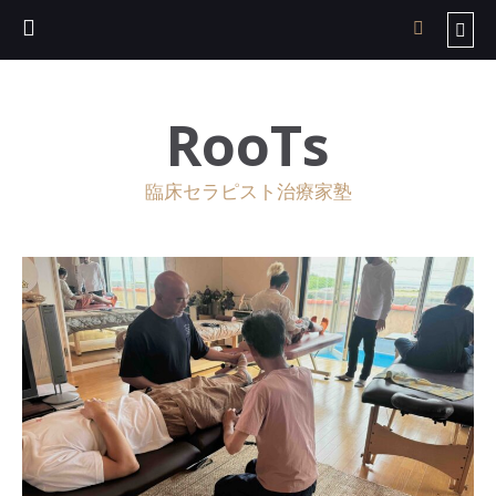
RooTs
臨床セラピスト治療家塾