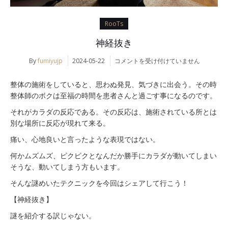
RooTs
神経抜き
神
By
fumiyujp
2024-05-22
コメントを受け付けていません
経
抜
整体の施術をしていると、思わぬ発見、気づきに出会う。その時
き
整体師のボクは至福の時間を患者さんと過ごす事になるのです。
は
それがカラダの反応である。その反応は、施術されている所とは
別な場所に反応が現れて来る。
痛い、心地良いと言ったような表現ではない。
何かムズムズ、ピクピクとなんだか勝手にカラダが動いてしまい
そうな、動いてしまう方もいます。
そんな謎めいたテクニックを今回はシェアして行こう！
【神経抜き】
謎を紹介する訳じゃない。