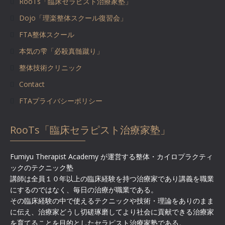
RooTs「臨床セラピスト治療家塾」
Dojo「理楽整体スクール復習会」
FTA整体スクール
本気の雫「必殺真髄蹴り」
整体技術クリニック
Contact
FTAプライバシーポリシー
RooTs「臨床セラピスト治療家塾」
Fumiyu Therapist Academy が運営する整体・カイロプラクティ
ックのテクニック塾
講師は全員１０年以上の臨床経験を持つ治療家であり講義を職業
にするのではなく、毎日の治療が職業である。
その臨床経験の中で使えるテクニックや技術・理論をありのまま
に伝え、治療家どうし切磋琢磨してより社会に貢献できる治療家
を育てることを目的としたセラピスト治療家塾である。