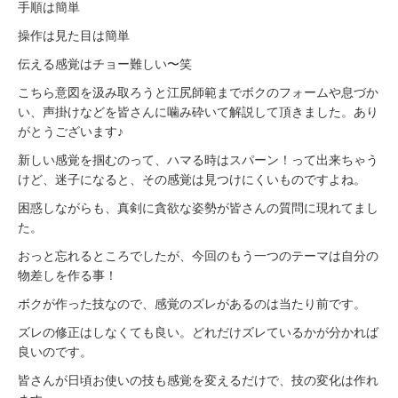
手順は簡単
操作は見た目は簡単
伝える感覚はチョー難しい〜笑
こちら意図を汲み取ろうと江尻師範までボクのフォームや息づか
い、声掛けなどを皆さんに噛み砕いて解説して頂きました。あり
がとうございます♪
新しい感覚を掴むのって、ハマる時はスパーン！って出来ちゃう
けど、迷子になると、その感覚は見つけにくいものですよね。
困惑しながらも、真剣に貪欲な姿勢が皆さんの質問に現れてまし
た。
おっと忘れるところでしたが、今回のもう一つのテーマは自分の
物差しを作る事！
ボクが作った技なので、感覚のズレがあるのは当たり前です。
ズレの修正はしなくても良い。どれだけズレているかが分かれば
良いのです。
皆さんが日頃お使いの技も感覚を変えるだけで、技の変化は作れ