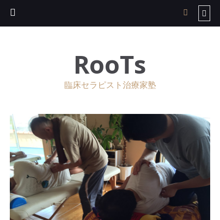
RooTs
臨床セラピスト治療家塾