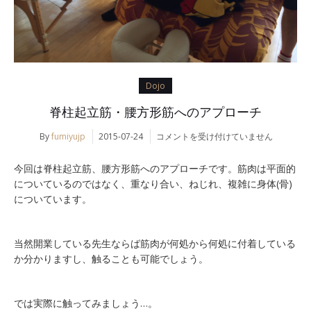
Dojo
脊柱起立筋・腰方形筋へのアプローチ
脊
By
fumiyujp
2015-07-24
コメントを受け付けていません
柱
起
今回は脊柱起立筋、腰方形筋へのアプローチです。筋肉は平面的
立
についているのではなく、重なり合い、ねじれ、複雑に身体(骨)
筋・
についています。
腰
方
形
筋
当然開業している先生ならば筋肉が何処から何処に付着している
へ
か分かりますし、触ることも可能でしょう。
の
ア
プ
では実際に触ってみましょう…。
ロ