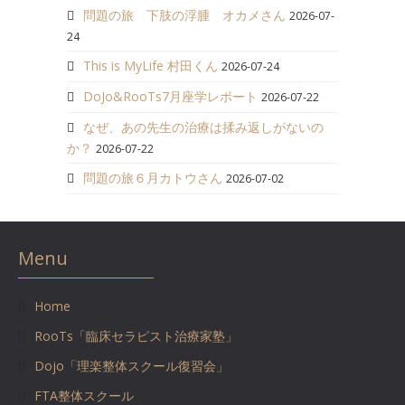
問題の旅 下肢の浮腫 オカメさん
2026-07-
24
This is MyLife 村田くん
2026-07-24
DoJo&RooTs7月座学レポート
2026-07-22
なぜ、あの先生の治療は揉み返しがないの
か？
2026-07-22
問題の旅６月カトウさん
2026-07-02
Menu
Home
RooTs「臨床セラピスト治療家塾」
Dojo「理楽整体スクール復習会」
FTA整体スクール