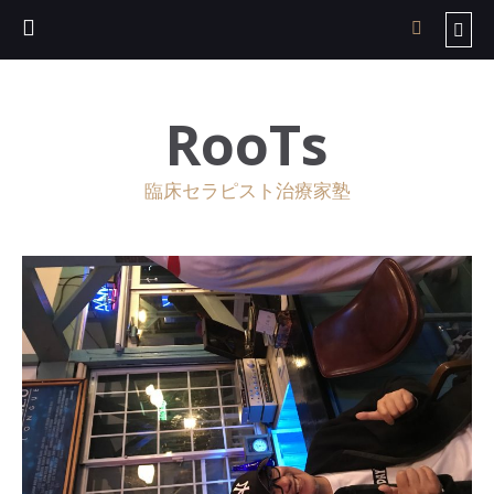
RooTs
臨床セラピスト治療家塾