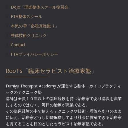
Dojo「理楽整体スクール復習会」
FTA整体スクール
本気の雫「必殺真髄蹴り」
整体技術クリニック
Contact
FTAプライバシーポリシー
RooTs「臨床セラピスト治療家塾」
Fumiyu Therapist Academy が運営する整体・カイロプラクティ
ックのテクニック塾
講師は全員１０年以上の臨床経験を持つ治療家であり講義を職業
にするのではなく、毎日の治療が職業である。
その臨床経験の中で使えるテクニックや技術・理論をありのまま
に伝え、治療家どうし切磋琢磨してより社会に貢献できる治療家
を育てることを目的としたセラピスト治療家塾である。