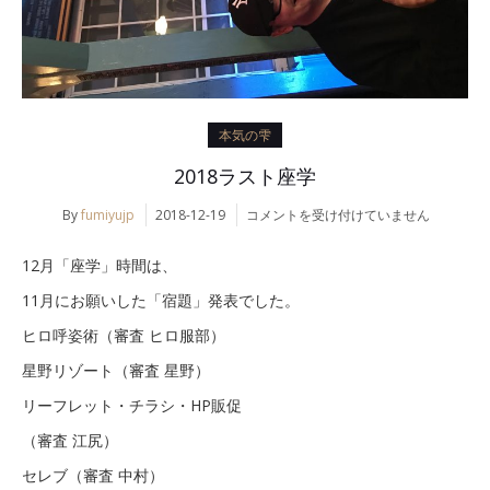
本気の雫
2018ラスト座学
2018
By
fumiyujp
2018-12-19
コメントを受け付けていません
ラ
ス
12月「座学」時間は、
ト
座
11月にお願いした「宿題」発表でした。
学
ヒロ呼姿術（審査 ヒロ服部）
は
星野リゾート（審査 星野）
リーフレット・チラシ・HP販促
（審査 江尻）
セレブ（審査 中村）