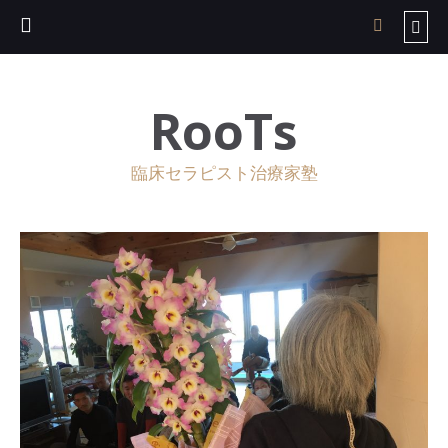
RooTs
臨床セラピスト治療家塾