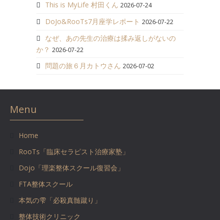
This is MyLife 村田くん
2026-07-24
DoJo&RooTs7月座学レポート
2026-07-22
なぜ、あの先生の治療は揉み返しがないの
か？
2026-07-22
問題の旅６月カトウさん
2026-07-02
Menu
Home
RooTs「臨床セラピスト治療家塾」
Dojo「理楽整体スクール復習会」
FTA整体スクール
本気の雫「必殺真髄蹴り」
整体技術クリニック