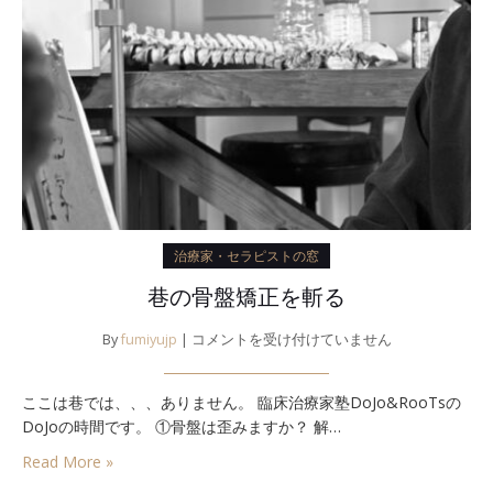
治療家・セラピストの窓
巷の骨盤矯正を斬る
巷
By
fumiyujp
|
コメントを受け付けていません
の
骨
ここは巷では、、、ありません。 臨床治療家塾DoJo&RooTsの
盤
DoJoの時間です。 ①骨盤は歪みますか？ 解…
矯
正
Read More »
を
斬