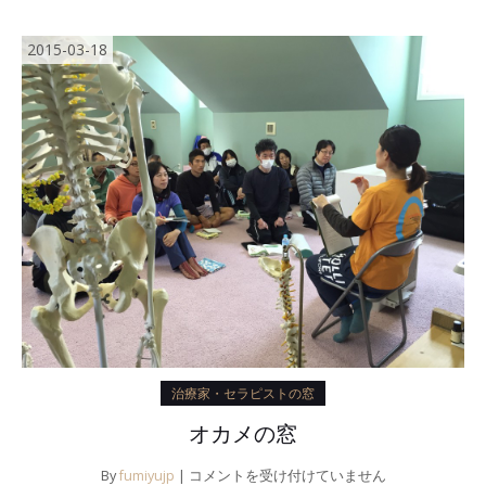
る
は
2015-03-18
治療家・セラピストの窓
オカメの窓
オ
By
fumiyujp
|
コメントを受け付けていません