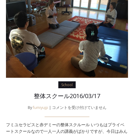
School
整体スクール2016/03/17
整
By
fumiyujp
|
コメントを受け付けていません
体
ス
フミユセラピスと赤デミーの整体スクルール いつもはプライベ
ク
ートスクールなので一人一人の講義がばかりですが、今日はみん
ー