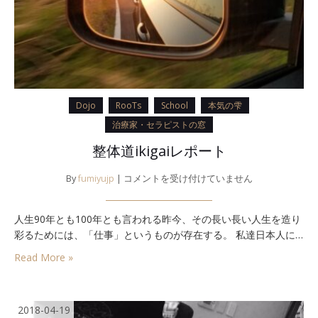
Dojo
RooTs
School
本気の雫
治療家・セラピストの窓
整体道ikigaiレポート
整
By
fumiyujp
|
コメントを受け付けていません
体
道
人生90年とも100年とも言われる昨今、その長い長い人生を造り
ikigai
彩るためには、「仕事」というものが存在する。 私達日本人に…
レ
ポ
Read More »
ー
ト
は
2018-04-19