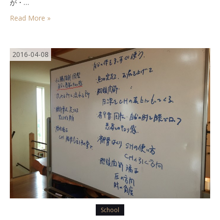
ナ
が・…
コ
Read More »
ン、
48
時
間
2016-04-08
虎
の
穴
は
School