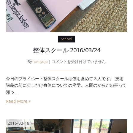
School
整体スクール 2016/03/24
整
By
fumiyujp
|
コメントを受け付けていません
体
ス
今日のプライベート整体スクールは僕を含めて３人です。 技術
ク
講義の前に少しだけ身体についての座学、人間のからだの事って
ー
ル
知っ…
2016/03/24
Read More »
は
2016-03-18