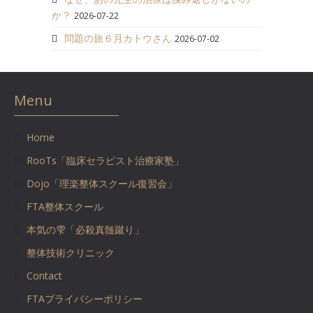
か？
2026-07-22
問題の旅６月カトウさん
2026-07-02
Menu
Home
RooTs「臨床セラピスト治療家塾」
Dojo「理楽整体スクール復習会」
FTA整体スクール
本気の雫「必殺真髄蹴り」
整体技術クリニック
Contact
FTAプライバシーポリシー