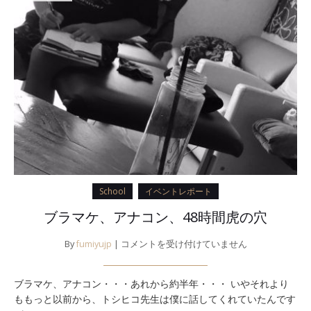
School
イベントレポート
ブラマケ、アナコン、48時間虎の穴
ブ
By
fumiyujp
|
コメントを受け付けていません
ラ
マ
ブラマケ、アナコン・・・あれから約半年・・・ いやそれより
ケ、
ももっと以前から、トシヒコ先生は僕に話してくれていたんです
ア