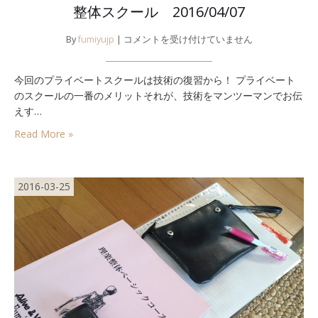
整体スクール 2016/04/07
整
By
fumiyujp
|
コメントを受け付けていません
体
ス
今回のプライベートスクールは技術の復習から！ プライベート
ク
のスクールの一番のメリットそれが、技術をマンツーマンでお伝
ー
ル
えす…
2016/04/07
Read More »
は
2016-03-25